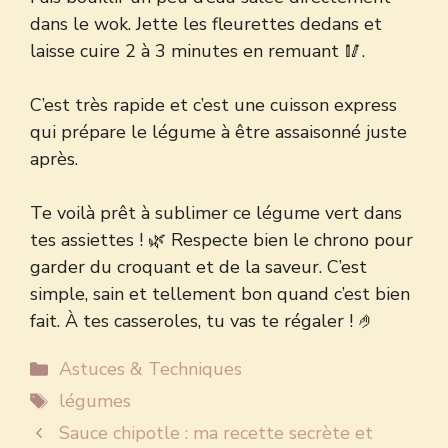
dans le wok. Jette les fleurettes dedans et
laisse cuire 2 à 3 minutes en remuant 🥢.
C’est très rapide et c’est une cuisson express
qui
prépare le légume à être assaisonné
juste
après.
Te voilà prêt à sublimer ce légume vert dans
tes assiettes ! 🌿 Respecte bien le chrono pour
garder du croquant et de la saveur. C’est
simple, sain et tellement bon quand c’est bien
fait. À tes casseroles, tu vas te régaler ! 🤌
Catégories
Astuces & Techniques
Étiquettes
légumes
Sauce chipotle : ma recette secrète et