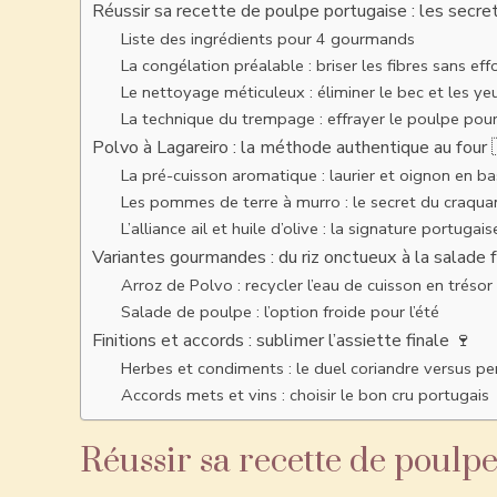
Réussir sa recette de poulpe portugaise : les secret
Liste des ingrédients pour 4 gourmands
La congélation préalable : briser les fibres sans eff
Le nettoyage méticuleux : éliminer le bec et les ye
La technique du trempage : effrayer le poulpe pour 
Polvo à Lagareiro : la méthode authentique au four 
La pré-cuisson aromatique : laurier et oignon en b
Les pommes de terre à murro : le secret du craqua
L’alliance ail et huile d’olive : la signature portugais
Variantes gourmandes : du riz onctueux à la salade f
Arroz de Polvo : recycler l’eau de cuisson en trésor
Salade de poulpe : l’option froide pour l’été
Finitions et accords : sublimer l’assiette finale 🍷
Herbes et condiments : le duel coriandre versus per
Accords mets et vins : choisir le bon cru portugais
Réussir sa recette de poulpe