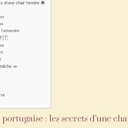
s d’une chair tendre 🐙
ort
ux
l’attendrir
🇵🇹
ase
nt
e
raîche 🥗
sil
 portugaise : les secrets d’une cha