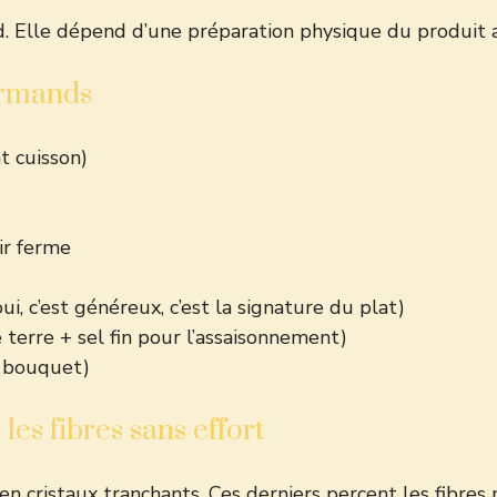
rd. Elle dépend d’une préparation physique du produit
urmands
t cuisson)
ir ferme
oui, c’est généreux, c’est la signature du plat)
terre + sel fin pour l’assaisonnement)
t bouquet)
les fibres sans effort
 en cristaux tranchants. Ces derniers percent les fibr