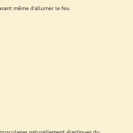
 avant même d’allumer le feu.
es musculaires naturellement élastiques du