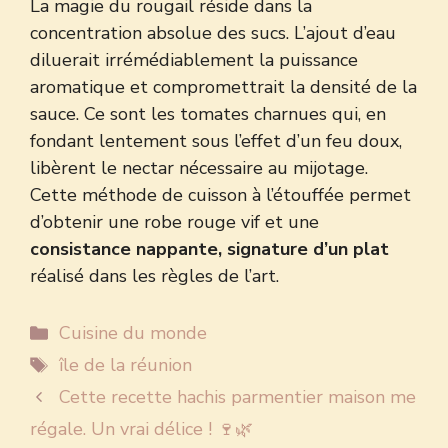
La magie du rougail réside dans la
concentration absolue des sucs. L’ajout d’eau
diluerait irrémédiablement la puissance
aromatique et compromettrait la densité de la
sauce. Ce sont les tomates charnues qui, en
fondant lentement sous l’effet d’un feu doux,
libèrent le nectar nécessaire au mijotage.
Cette méthode de cuisson à l’étouffée permet
d’obtenir une robe rouge vif et une
consistance nappante, signature d’un plat
réalisé dans les règles de l’art.
Catégories
Cuisine du monde
Étiquettes
île de la réunion
Cette recette hachis parmentier maison me
régale. Un vrai délice ! 🍷🌿