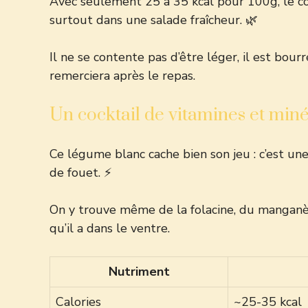
Avec seulement 25 à 35 kcal pour 100g, le cœur 
surtout dans une salade fraîcheur. 🌿
Il ne se contente pas d’être léger, il est bour
remerciera après le repas.
Un cocktail de vitamines et min
Ce légume blanc cache bien son jeu : c’est un
de fouet. ⚡
On y trouve même de la folacine, du manganèse
qu’il a dans le ventre.
Nutriment
Calories
~25-35 kcal