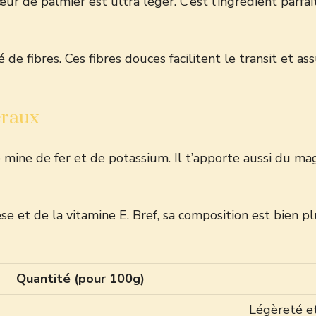
de palmier est ultra léger. C’est l’ingrédient parfait p
ré de fibres. Ces fibres douces facilitent le transit et 
éraux
e mine de fer et de potassium. Il t’apporte aussi du m
 et de la vitamine E. Bref, sa composition est bien plu
Quantité (pour 100g)
Légèreté e