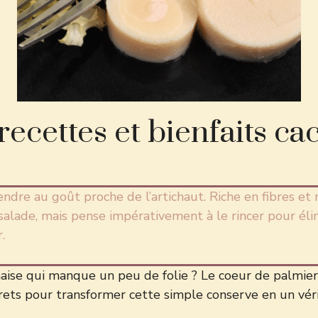
recettes et bienfaits ca
dre au goût proche de l’artichaut. Riche en fibres et m
lade, mais pense impérativement à le rincer pour élim
.
aise qui manque un peu de folie ? Le coeur de palmie
rets pour transformer cette simple conserve en un véri