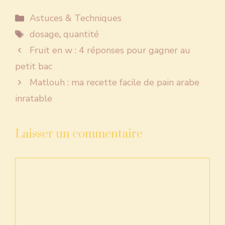
Catégories
Astuces & Techniques
Étiquettes
dosage
,
quantité
Fruit en w : 4 réponses pour gagner au
petit bac
Matlouh : ma recette facile de pain arabe
inratable
Laisser un commentaire
Commentaire