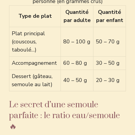
personne (en grammes crus)
Quantité
Quantité
Type de plat
par adulte
par enfant
Plat principal
(couscous,
80 – 100 g
50 – 70 g
taboulé…)
Accompagnement
60 – 80 g
30 – 50 g
Dessert (gâteau,
40 – 50 g
20 – 30 g
semoule au lait)
Le secret d’une semoule
parfaite : le ratio eau/semoule
🔥