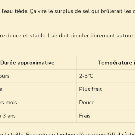
l’eau tiède. Ça vire le surplus de sel qui brûlerait les 
douce et stable. L’air doit circuler librement autour d
Durée approximative
Température 
ours
2-5°C
s
Plus frais
rs mois
Douce
à 3 ans
Frais
n la taille. Regarde un
Jambon d’Auvergne IGP
, il sèc