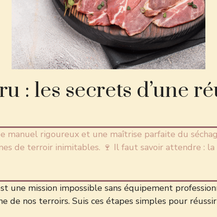
u : les secrets d’une r
ge manuel rigoureux et une maîtrise parfaite du sécha
 de terroir inimitables. 🍷 Il faut savoir attendre : l
st une mission impossible sans équipement professionn
ne de nos terroirs. Suis ces étapes simples pour réussi