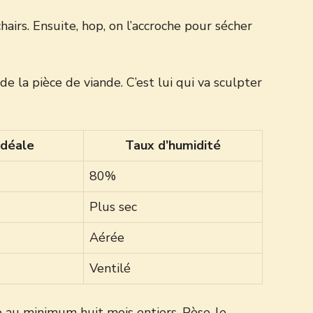
chairs. Ensuite, hop, on l’accroche pour sécher
e la pièce de viande. C’est lui qui va sculpter
idéale
Taux d’humidité
80%
Plus sec
Aérée
Ventilé
he au minimum huit mois entiers. Pèse-le