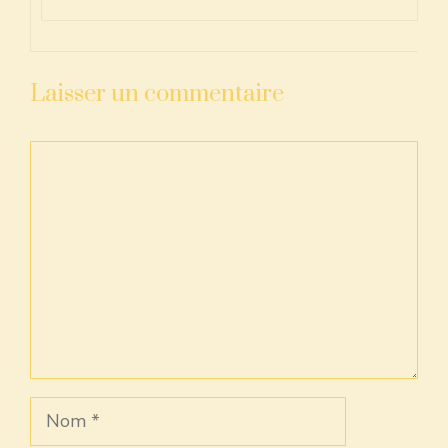
Laisser un commentaire
Commentaire
Nom