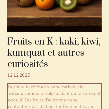
Fruits en K : kaki, kiwi,
kumquat et autres
curiosités
12.12.2025
Derrière le célèbre kiwi se cachent des
trésors
comme le kaki fondant ou le kumquat
acidulé. Ces fruits d’automne ne se
contentent pas de booster l’immunité avec