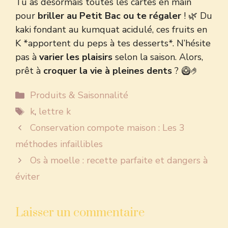
Tu as désormais toutes les cartes en main
pour
briller au Petit Bac ou te régaler
! 🌿 Du
kaki fondant au kumquat acidulé, ces fruits en
K *apportent du peps à tes desserts*. N’hésite
pas à
varier les plaisirs
selon la saison. Alors,
prêt à
croquer la vie à pleines dents
? 🥝🤌
Catégories
Produits & Saisonnalité
Étiquettes
k
,
lettre k
Conservation compote maison : Les 3
méthodes infaillibles
Os à moelle : recette parfaite et dangers à
éviter
Laisser un commentaire