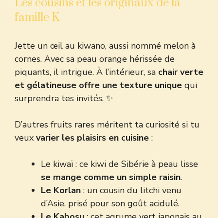
Les cousins et les originaux de la
famille K
Jette un œil au kiwano, aussi nommé melon à
cornes. Avec sa peau orange hérissée de
piquants, il intrigue. À l’intérieur, sa
chair verte
et gélatineuse offre une texture unique
qui
surprendra tes invités. ✨
D’autres fruits rares méritent ta curiosité si tu
veux
varier les plaisirs en cuisine
:
Le kiwaï : ce kiwi de Sibérie à peau lisse
se mange comme un simple raisin
.
Le Korlan
: un cousin du litchi venu
d’Asie, prisé pour son goût acidulé.
Le Kabosu
: cet agrume vert japonais au