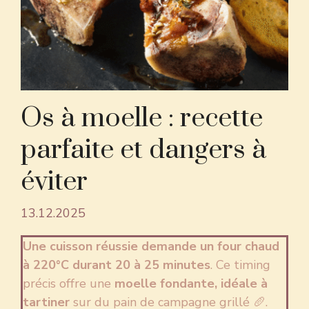
Os à moelle : recette
parfaite et dangers à
éviter
13.12.2025
Une cuisson réussie demande un four chaud
à 220°C durant 20 à 25 minutes
. Ce timing
précis offre une
moelle fondante, idéale à
tartiner
sur du pain de campagne grillé 🥖.